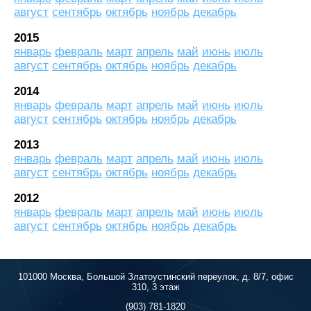
август
сентябрь
октябрь
ноябрь
декабрь
2015
январь
февраль
март
апрель
май
июнь
июль
август
сентябрь
октябрь
ноябрь
декабрь
2014
январь
февраль
март
апрель
май
июнь
июль
август
сентябрь
октябрь
ноябрь
декабрь
2013
январь
февраль
март
апрель
май
июнь
июль
август
сентябрь
октябрь
ноябрь
декабрь
2012
январь
февраль
март
апрель
май
июнь
июль
август
сентябрь
октябрь
ноябрь
декабрь
101000 Москва, Большой Златоустинский переулок, д. 8/7, офис
310, 3 этаж
(903) 781-1820