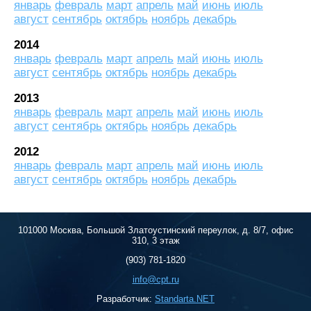
январь
февраль
март
апрель
май
июнь
июль
август
сентябрь
октябрь
ноябрь
декабрь
2014
январь
февраль
март
апрель
май
июнь
июль
август
сентябрь
октябрь
ноябрь
декабрь
2013
январь
февраль
март
апрель
май
июнь
июль
август
сентябрь
октябрь
ноябрь
декабрь
2012
январь
февраль
март
апрель
май
июнь
июль
август
сентябрь
октябрь
ноябрь
декабрь
101000 Москва, Большой Златоустинский переулок, д. 8/7, офис
310, 3 этаж
(903) 781-1820
info@cpt.ru
Разработчик:
Standarta.NET