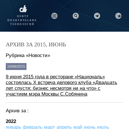
АРХИВ ЗА 2015, ИЮНЬ
Рубрика «Новости»
10/06/2015
9 июня 2015 года в ресторане «Националь»
состоялась X встреча делового клуба «Двадцать
лет спустя: бизнес несмотря ни на что» с
участием мэра Москвы С.Собянина
Архив за :
2022
январь
февраль
март
апрель
май
июнь
июль