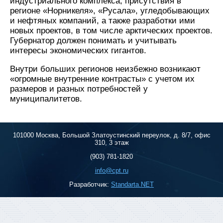
индустриального комплекса, присутствия в
регионе «Норникеля», «Русала», угледобывающих
и нефтяных компаний, а также разработки ими
новых проектов, в том числе арктических проектов.
Губернатор должен понимать и учитывать
интересы экономических гигантов.
Внутри больших регионов неизбежно возникают
«огромные внутренние контрасты» с учетом их
размеров и разных потребностей у
муниципалитетов.
101000 Москва, Большой Златоустинский переулок, д. 8/7, офис
310, 3 этаж
(903) 781-1820
info@cpt.ru
Разработчик:
Standarta.NET