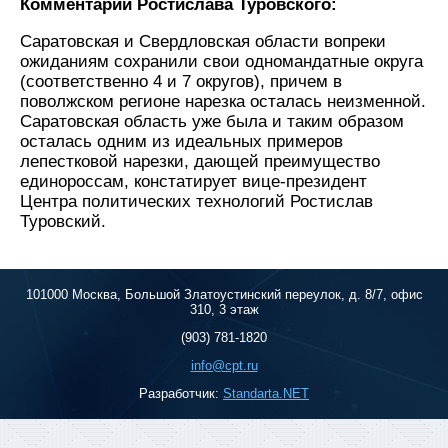
Комментарий Ростислава Туровского:
Саратовская и Свердловская области вопреки
ожиданиям сохранили свои одномандатные округа
(соответственно 4 и 7 округов), причем в
поволжском регионе нарезка осталась неизменной.
Саратовская область уже была и таким образом
осталась одним из идеальных примеров
лепестковой нарезки, дающей преимущество
единороссам, констатирует вице-президент
Центра политических технологий Ростислав
Туровский.
101000 Москва, Большой Златоустинский переулок, д. 8/7, офис
310, 3 этаж
(903) 781-1820
info@cpt.ru
Разработчик:
Standarta.NET