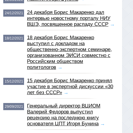
24 декабря Борис Макаренко дал
24/12/2021
интервью новостному порталу НИУ
ВШЭ, посвященное распаду СССР
→
18 декабря Борис Макаренко
18/12/2021
выступил с докладом на
общественно-экспертном семинаре,
организованном ЭИСИ совместно с
Российским обществом
политологов
→
15 декабря Борис Макаренко принял
15/12/2021
участие в экспертной дискуссии «30
лет без СССР»
→
Генеральный директор ВЦИОМ
29/09/2021
Валерий Федоров выпустил
рецензию на последнюю книгу
основателя ЦПТ Игоря Бунина
→