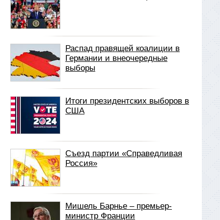
Распад правящей коалиции в
Германии и внеочередные
выборы
Итоги президентских выборов в
США
Съезд партии «Справедливая
Россия»
Мишель Барнье – премьер-
министр Франции