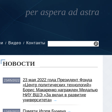
ии
Видео
Контакты
НОВОСТИ
23 мая 2022 года Президент Фонда
23/05/2022
«Центр политических технологий»
Борис Макаренко награжден Медалью
НИУ ВШЭ «За вклад в развитие
университета»
→
Памяти Игоря Бунина
→
12/05/2022