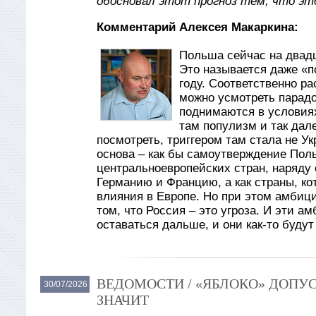
обосновал этот прогноз тем, что эт
Комментарий Алексея Макаркина:
Польша сейчас на двад
Это называется даже «по
году. Соответственно ра
можно усмотреть парадо
поднимаются в условиях
там популизм и так дале
посмотреть, триггером там стала не Ук
основа – как бы самоутверждение Поль
центральноевропейских стран, наряду
Германию и Францию, а как страны, кот
влияния в Европе. Но при этом амбиц
том, что Россия – это угроза. И эти а
оставаться дальше, и они как-то буду
ВЕДОМОСТИ / «ЯБЛОКО» ДОПУС
30/07/2026
ЗНАЧИТ