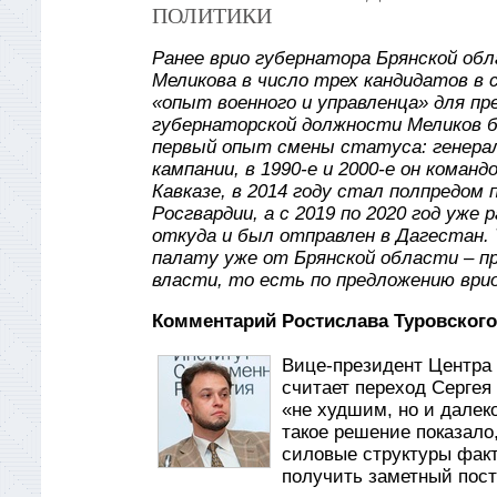
ПОЛИТИКИ
Ранее врио губернатора Брянской обл
Меликова в число трех кандидатов в 
«опыт военного и управленца» для п
губернаторской должности Меликов б
первый опыт смены статуса: генерал
кампании, в 1990-е и 2000-е он коман
Кавказе, в 2014 году стал полпредом
Росгвардии, а с 2019 по 2020 год уж
откуда и был отправлен в Дагестан.
палату уже от Брянской области – п
власти, то есть по предложению врио
Комментарий Ростислава Туровского
Вице-президент Центра 
считает переход Сергея
«не худшим, но и далеко
такое решение показало
силовые структуры факти
получить заметный пост