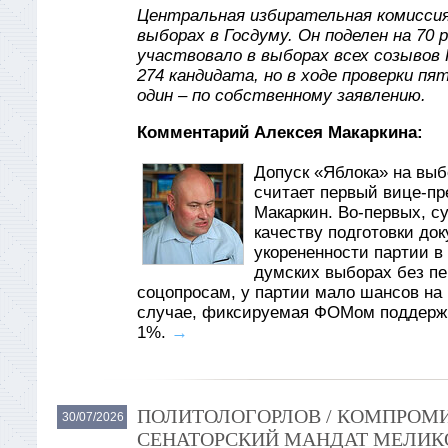
Центральная избирательная комиссия
выборах в Госдуму. Он поделен на 70 
участвовало в выборах всех созывов 
274 кандидата, но в ходе проверки пя
один – по собственному заявлению.
Комментарий Алексея Макаркина:
Допуск «Яблока» на вы
считает первый вице-пр
Макаркин. Во-первых, су
качеству подготовки до
укорененности партии в
думских выборах без пер
соцопросам, у партии мало шансов на 
случае, фиксируемая ФОМом поддержк
1%.
→
ПОЛИТОЛОГОРЛОВ / КОМПРОМИ
30/07/2026
СЕНАТОРСКИЙ МАНДАТ МЕЛИКО