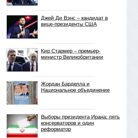
Джей Ди Вэнс – кандидат в
вице-президенты США
Кир Стармер – премьер-
министр Великобритании
Жордан Барделла и
Национальное объединение
Выборы президента Ирана: пять
консерваторов и один
реформатор