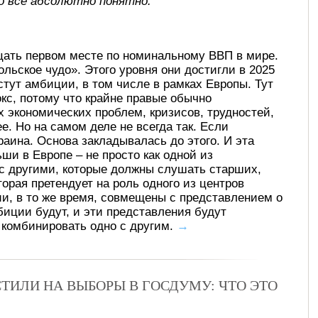
о все абсолютно понятно.
цать первом месте по номинальному ВВП в мире.
льское чудо». Этого уровня они достигли в 2025
стут амбиции, в том числе в рамках Европы. Тут
кс, потому что крайне правые обычно
 экономических проблем, кризисов, трудностей,
е. Но на самом деле не всегда так. Если
раина. Основа закладывалась до этого. И эта
ши в Европе – не просто как одной из
 с другими, которые должны слушать старших,
орая претендует на роль одного из центров
ии, в то же время, совмещены с представлением о
мбиции будут, и эти представления будут
т комбинировать одно с другим.
→
ТИЛИ НА ВЫБОРЫ В ГОСДУМУ: ЧТО ЭТО