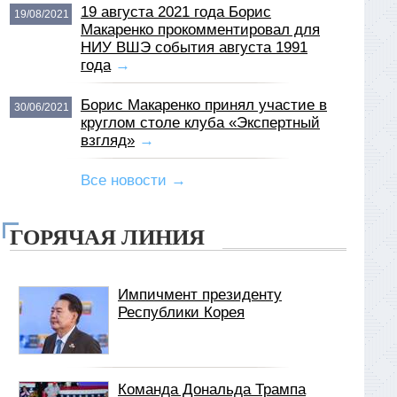
19 августа 2021 года Борис
19/08/2021
Макаренко прокомментировал для
НИУ ВШЭ события августа 1991
года
→
Борис Макаренко принял участие в
30/06/2021
круглом столе клуба «Экспертный
взгляд»
→
Все новости →
ГОРЯЧАЯ ЛИНИЯ
Импичмент президенту
Республики Корея
Команда Дональда Трампа