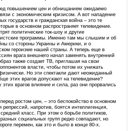
ред повышением цен и обнищанием ожидаемо
связи с экономическим кризисом. А вот нападение
ых государств и гражданская война – это те
оторые в основном распространяет телевидение.
рят политические ток-шоу и другие
дистские программы. Именно там мы слышим и об
йны со стороны Украины и Америки, и о
ком героизме нашей страны. А теперь еще в
ссиян врага внешнего начал заменять внутренний
 образ также создает ТВ, приглашая на свои
оппонентов власти, чтобы потом их унижать
 физически. Но эти спектакли дают неожиданный
бще этих врагов допускают на телевидение?
у этих врагов влияние и сила, раз они прорвались
 перед ростом цен, – это беспокойство в основном
и репрессий, напротив, боятся интеллигенция,
 средний класс. При этом о борьбе политиков,
и разных социальных групп редко совпадают, но
ороге перемен, как это и было в конце 80-х.