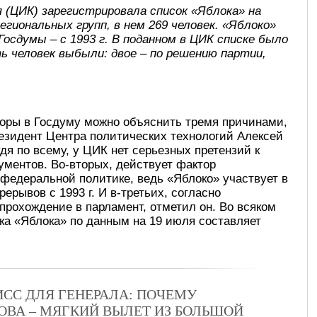
 (ЦИК) зарегистрировала список «Яблока» на
региональных групп, в нем 269 человек. «Яблоко»
Госдумы – с 1993 г. В поданном в ЦИК списке было
ть человек выбыли: двое – по решению партии,
боры в Госдуму можно объяснить тремя причинами,
езидент Центра политических технологий Алексей
дя по всему, у ЦИК нет серьезных претензий к
кументов. Во-вторых, действует фактор
 федеральной политике, ведь «Яблоко» участвует в
ерывов с 1993 г. И в-третьих, согласно
прохождение в парламент, отметил он. Во всяком
а «Яблока» по данным на 19 июля составляет
СС ДЛЯ ГЕНЕРАЛА: ПОЧЕМУ
ВА – МЯГКИЙ ВЫЛЕТ ИЗ БОЛЬШОЙ