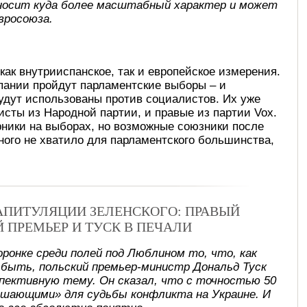
носит куда более масштабный характер и может
вросоюза.
как внутрииспанское, так и европейское измерения.
пании пройдут парламентские выборы – и
удут использованы против социалистов. Их уже
исты из Народной партии, и правые из партии Vox.
рники на выборах, но возможные союзники после
много не хватило для парламентского большинства,
КАПИТУЛЯЦИИ ЗЕЛЕНСКОГО: ПРАВЫЙ
Й ПРЕМЬЕР И ТУСК В ПЕЧАЛИ
оронке среди полей под Люблином то, что, как
 быть, польский премьер-министр Дональд Туск
спективную тему. Он сказал, что с точностью 50
ешающими» для судьбы конфликта на Украине. И