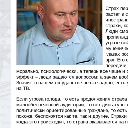
Страх пе
растет в 
иностранн
страхи, к
Люди смот
пропаган
угрозе во
мученичес
глазах ро
враг. Его
передачи 
морально, психологически, а теперь все чаще и
эффект – люди задаются вопросом: а зачем воо
Значит, в нашем государстве не все ладно, есть 
на ТВ.
Если угроза голода, то есть продолжения страха
малообеспеченной аудитории, то вот диктатуры 
политически ориентированные граждане, то есть
похоже, беспокоятся как те, так и другие. Страх
когда это происходит, то страна оказывается на п