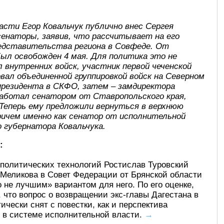
асти Егор Ковальчук публично внес Сергея
сенаторы, заявив, что рассчитывает на его
редставительства региона в Совфеде. От
ыл освобожден 4 мая. Для политика это не
 внутренних войск, участник первой чеченской
довал объединенной группировкой войск на Северном
 президента в СКФО, затем – замдиректора
е работал сенатором от Ставропольского края,
 Теперь ему предложили вернуться в верхнюю
ричем именно как сенатор от исполнительной
 губернатора Ковальчука.
:
политических технологий Ростислав Туровский
 Меликова в Совет Федерации от Брянской области
 не лучшим» вариантом для него. По его оценке,
, что вопрос о возвращении экс-главы Дагестана в
чески снят с повестки, как и перспектива
 в системе исполнительной власти.
→