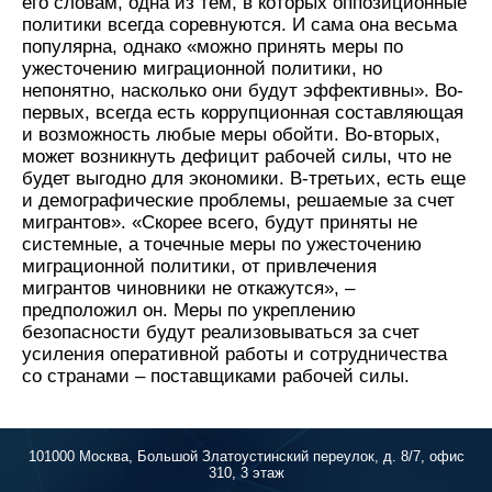
его словам, одна из тем, в которых оппозиционные
политики всегда соревнуются. И сама она весьма
популярна, однако «можно принять меры по
ужесточению миграционной политики, но
непонятно, насколько они будут эффективны». Во-
первых, всегда есть коррупционная составляющая
и возможность любые меры обойти. Во-вторых,
может возникнуть дефицит рабочей силы, что не
будет выгодно для экономики. В-третьих, есть еще
и демографические проблемы, решаемые за счет
мигрантов». «Скорее всего, будут приняты не
системные, а точечные меры по ужесточению
миграционной политики, от привлечения
мигрантов чиновники не откажутся», –
предположил он. Меры по укреплению
безопасности будут реализовываться за счет
усиления оперативной работы и сотрудничества
со странами – поставщиками рабочей силы.
101000 Москва, Большой Златоустинский переулок, д. 8/7, офис
310, 3 этаж