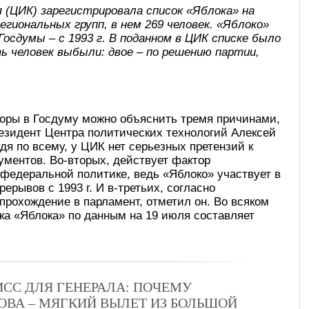
 (ЦИК) зарегистрировала список «Яблока» на
региональных групп, в нем 269 человек. «Яблоко»
Госдумы – с 1993 г. В поданном в ЦИК списке было
ть человек выбыли: двое – по решению партии,
боры в Госдуму можно объяснить тремя причинами,
езидент Центра политических технологий Алексей
дя по всему, у ЦИК нет серьезных претензий к
кументов. Во-вторых, действует фактор
 федеральной политике, ведь «Яблоко» участвует в
ерывов с 1993 г. И в-третьих, согласно
прохождение в парламент, отметил он. Во всяком
а «Яблока» по данным на 19 июля составляет
СС ДЛЯ ГЕНЕРАЛА: ПОЧЕМУ
ВА – МЯГКИЙ ВЫЛЕТ ИЗ БОЛЬШОЙ