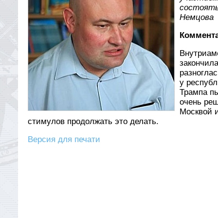
состоять
Немцова
Коммента
Внутриам
закончила
разноглас
у респуб
Трампа пы
очень реш
Москвой и
стимулов продолжать это делать.
Версия для печати