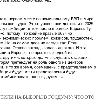
о все абсолютно понятно.
цать первом месте по номинальному ВВП в мире.
льское чудо». Этого уровня они достигли в 2025
стут амбиции, в том числе в рамках Европы. Тут
кс, потому что крайне правые обычно
 экономических проблем, кризисов, трудностей,
е. Но на самом деле не всегда так. Если
раина. Основа закладывалась до этого. И эта
ши в Европе – не просто как одной из
 с другими, которые должны слушать старших,
орая претендует на роль одного из центров
ии, в то же время, совмещены с представлением о
мбиции будут, и эти представления будут
т комбинировать одно с другим.
→
ТИЛИ НА ВЫБОРЫ В ГОСДУМУ: ЧТО ЭТО