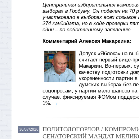
Центральная избирательная комиссия
выборах в Госдуму. Он поделен на 70 
участвовало в выборах всех созывов 
274 кандидата, но в ходе проверки пя
один – по собственному заявлению.
Комментарий Алексея Макаркина:
Допуск «Яблока» на вы
считает первый вице-пр
Макаркин. Во-первых, су
качеству подготовки до
укорененности партии в
думских выборах без пер
соцопросам, у партии мало шансов на 
случае, фиксируемая ФОМом поддержк
1%.
→
ПОЛИТОЛОГОРЛОВ / КОМПРОМИ
30/07/2026
СЕНАТОРСКИЙ МАНДАТ МЕЛИКО