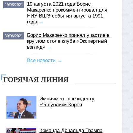
19 августа 2021 года Борис
19/08/2021
Макаренко прокомментировал для
НИУ ВШЭ события августа 1991
года
→
Борис Макаренко принял участие в
30/06/2021
круглом столе клуба «Экспертный
взгляд»
→
Все новости →
ГОРЯЧАЯ ЛИНИЯ
Импичмент президенту
Республики Корея
Команда Дональда Трампа