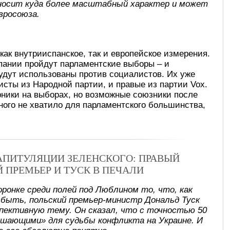
носит куда более масштабный характер и может
вросоюза.
как внутрииспанское, так и европейское измерения.
пании пройдут парламентские выборы – и
удут использованы против социалистов. Их уже
исты из Народной партии, и правые из партии Vox.
рники на выборах, но возможные союзники после
много не хватило для парламентского большинства,
КАПИТУЛЯЦИИ ЗЕЛЕНСКОГО: ПРАВЫЙ
Й ПРЕМЬЕР И ТУСК В ПЕЧАЛИ
оронке среди полей под Люблином то, что, как
 быть, польский премьер-министр Дональд Туск
спективную тему. Он сказал, что с точностью 50
ешающими» для судьбы конфликта на Украине. И