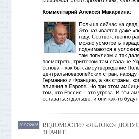
обосновал этот прогноз тем, что эт
Комментарий Алексея Макаркина:
Польша сейчас на двад
Это называется даже «по
году. Соответственно ра
можно усмотреть парадо
поднимаются в условиях
там популизм и так дале
посмотреть, триггером там стала не Ук
основа – как бы самоутверждение Поль
центральноевропейских стран, наряду
Германию и Францию, а как страны, кот
влияния в Европе. Но при этом амбиц
том, что Россия – это угроза. И эти а
оставаться дальше, и они как-то буду
ВЕДОМОСТИ / «ЯБЛОКО» ДОПУС
30/07/2026
ЗНАЧИТ