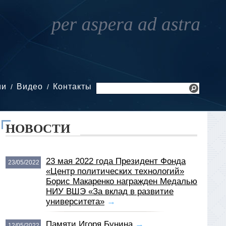
ии
Видео
Контакты
НОВОСТИ
23 мая 2022 года Президент Фонда
23/05/2022
«Центр политических технологий»
Борис Макаренко награжден Медалью
НИУ ВШЭ «За вклад в развитие
университета»
→
Памяти Игоря Бунина
→
12/05/2022