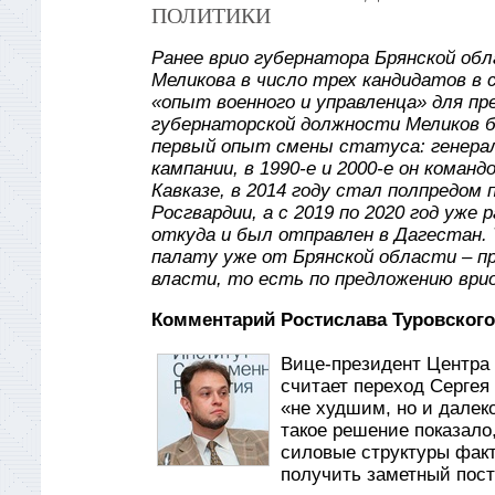
ПОЛИТИКИ
Ранее врио губернатора Брянской обл
Меликова в число трех кандидатов в 
«опыт военного и управленца» для п
губернаторской должности Меликов б
первый опыт смены статуса: генерал
кампании, в 1990-е и 2000-е он коман
Кавказе, в 2014 году стал полпредом
Росгвардии, а с 2019 по 2020 год уж
откуда и был отправлен в Дагестан.
палату уже от Брянской области – п
власти, то есть по предложению врио
Комментарий Ростислава Туровского
Вице-президент Центра 
считает переход Сергея
«не худшим, но и далеко
такое решение показало
силовые структуры факти
получить заметный пост