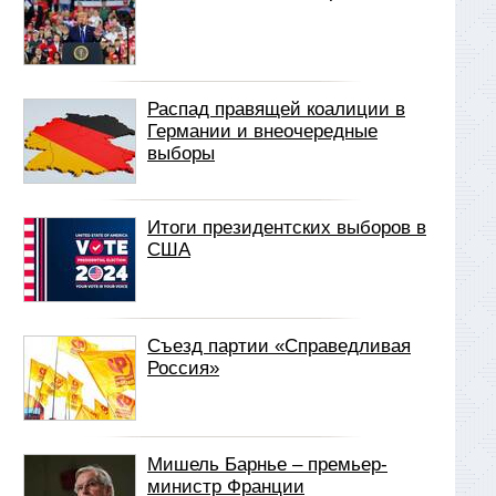
Распад правящей коалиции в
Германии и внеочередные
выборы
Итоги президентских выборов в
США
Съезд партии «Справедливая
Россия»
Мишель Барнье – премьер-
министр Франции