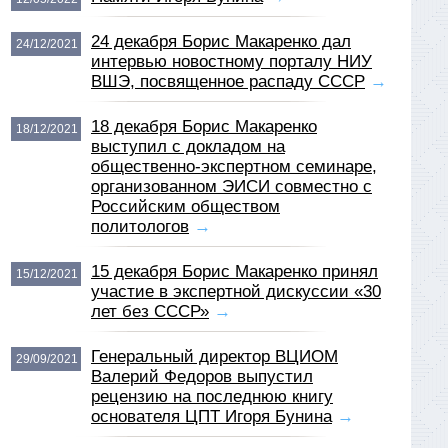
24 декабря Борис Макаренко дал
24/12/2021
интервью новостному порталу НИУ
ВШЭ, посвященное распаду СССР
→
18 декабря Борис Макаренко
18/12/2021
выступил с докладом на
общественно-экспертном семинаре,
организованном ЭИСИ совместно с
Российским обществом
политологов
→
15 декабря Борис Макаренко принял
15/12/2021
участие в экспертной дискуссии «30
лет без СССР»
→
Генеральный директор ВЦИОМ
29/09/2021
Валерий Федоров выпустил
рецензию на последнюю книгу
основателя ЦПТ Игоря Бунина
→