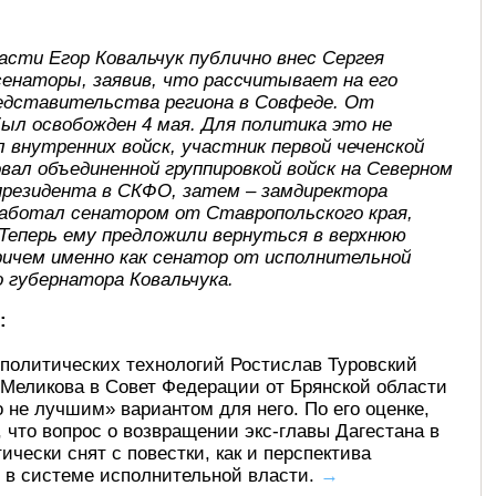
асти Егор Ковальчук публично внес Сергея
сенаторы, заявив, что рассчитывает на его
редставительства региона в Совфеде. От
ыл освобожден 4 мая. Для политика это не
 внутренних войск, участник первой чеченской
довал объединенной группировкой войск на Северном
 президента в СКФО, затем – замдиректора
е работал сенатором от Ставропольского края,
 Теперь ему предложили вернуться в верхнюю
ричем именно как сенатор от исполнительной
 губернатора Ковальчука.
:
политических технологий Ростислав Туровский
 Меликова в Совет Федерации от Брянской области
 не лучшим» вариантом для него. По его оценке,
, что вопрос о возвращении экс-главы Дагестана в
чески снят с повестки, как и перспектива
 в системе исполнительной власти.
→