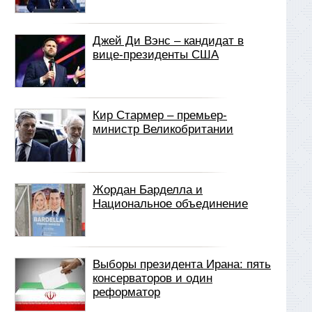
Джей Ди Вэнс – кандидат в
вице-президенты США
Кир Стармер – премьер-
министр Великобритании
Жордан Барделла и
Национальное объединение
Выборы президента Ирана: пять
консерваторов и один
реформатор