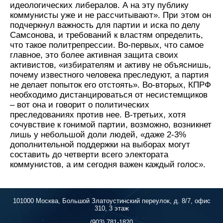
идеологических либералов. А на эту публику
коммунисты уже и не рассчитывают». При этом он
подчеркнул важность для партии и иска по делу
Самсонова, и требований к властям определить,
что такое политрепрессии. Во-первых, что самое
главное, это более активная защита своих
активистов, «избирателям и активу не объяснишь,
почему известного человека преследуют, а партия
не делает попыток его отстоять». Во-вторых, КПРФ
необходимо дистанцироваться от несистемщиков
– вот она и говорит о политических
преследованиях против нее. В-третьих, хотя
сочувствие к гонимой партии, возможно, возникнет
лишь у небольшой доли людей, «даже 2-3%
дополнительной поддержки на выборах могут
составить до четверти всего электората
коммунистов, а им сегодня важен каждый голос».
101000 Москва, Большой Златоустинский переулок, д. 8/7, офис
310, 3 этаж
(903) 781-1820