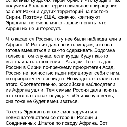
остальных курдских территорий, и что курды и так
получили большое территориальное приращение
за счет Ракки и других территорий на востоке
Сирии. Поэтому США, конечно, критикуют
Эрдогана, но очень мягко - давая понять, что
Африн их не интересует.
Что касается России, то у нее были наблюдатели в
Африне. И Россия дала понять курдам, что она
готова вмешаться и как-то сдерживать Эрдогана
только в том случае, если курды будут как-то
выстраивать отношения с Асадом. То есть для
России в Сирии по-прежнему приоритетен Асад.
Россия не полностью идентифицирует себя с ним,
но приоритет ее очевиден. Но курды отказались от
этого. Соответственно, российские наблюдатели
из Африна ушли. Тем самым Россия дала понять,
что хотя на словах осуждает «Оливковую ветвь,
она тоже не будет вмешиваться.
То есть Эрдоган в итоге смог заручиться
невмешательством со стороны России и
Соединенных Штатов по поводу Африна. Вот