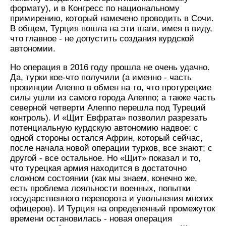
формату), и в Конгресс по национальному
примирению, который намечено проводить в Сочи.
В общем, Турция пошла на эти шаги, имея в виду,
что главное - не допустить создания курдской
автономии.
Но операция в 2016 году прошла не очень удачно.
Да, турки кое-что получили (а именно - часть
провинции Алеппо в обмен на то, что протурецкие
силы ушли из самого города Алеппо; а также часть
северной четверти Алеппо перешла под Туреций
контроль). И «Щит Евфрата» позволил разрезать
потенциальную курдскую автономию надвое: с
одной стороны остался Африн, который сейчас,
после начала новой операции турков, все знают; с
другой - все остальное. Но «Щит» показал и то,
что турецкая армия находится в достаточно
сложном состоянии (как мы знаем, конечно же,
есть проблема лояльности военных, попытки
государственного переворота и увольнения многих
офицеров). И Турция на определенный промежуток
времени остановилась - новая операция