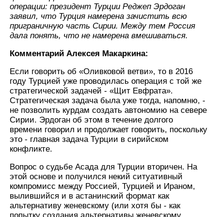
операции: президент Турции Реджеп Эрдоган
заявил, что Турция намерена зачистить всю
приграничную часть Сирии. Между тем Россия
дала понять, что не намерена вмешиваться.
Комментарий Алексея Макаркина:
Если говорить об «Оливковой ветви», то в 2016
году Турцией уже проводилась операция с той же
стратегической задачей - «Щит Евфрата».
Стратегическая задача была уже тогда, напомню, -
не позволить курдам создать автономию на севере
Сирии. Эрдоган об этом в течение долгого
времени говорил и продолжает говорить, поскольку
это - главная задача Турции в сирийском
конфликте.
Вопрос о судьбе Асада для Турции вторичен. На
этой основе и получился некий ситуативный
компромисс между Россией, Турцией и Ираном,
вылившийся и в астанинский формат как
альтернативу женевскому (или хотя бы - как
попытку создания альтернативы женевскому