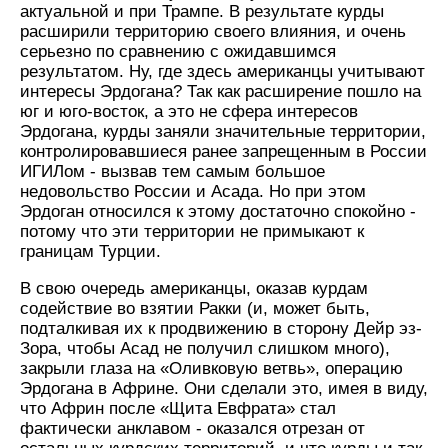
актуальной и при Трампе. В результате курды
расширили территорию своего влияния, и очень
серьезно по сравнению с ожидавшимся
результатом. Ну, где здесь американцы учитывают
интересы Эрдогана? Так как расширение пошло на
юг и юго-восток, а это не сфера интересов
Эрдогана, курды заняли значительные территории,
контролировавшиеся ранее запрещенным в России
ИГИЛом - вызвав тем самым большое
недовольство России и Асада. Но при этом
Эрдоган относился к этому достаточно спокойно -
потому что эти территории не примыкают к
границам Турции.
В свою очередь американцы, оказав курдам
содействие во взятии Ракки (и, может быть,
подталкивая их к продвижению в сторону Дейр эз-
Зора, чтобы Асад не получил слишком много),
закрыли глаза на «Оливковую ветвь», операцию
Эрдогана в Африне. Они сделали это, имея в виду,
что Африн после «Щита Евфрата» стал
фактически анклавом - оказался отрезан от