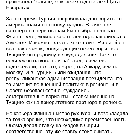
произошла больше, чем через год после «Щита
Евфрата».
За это время Турция попробовала договориться с
американцами по поводу курдов. В качестве
партнера по переговорам был выбран генерал
Флинн - уже, можно сказать легендарная фигура в
Америке. И можно сказать, что если с Россией он
вел, так скажем, зондирующие переговоры, то с
Турцией он продвинулся куда дальше. Так что
если уж он на кого-то и работал, в чем его
подозревали, так это, скорее, на Анкару, чем на
Москву. И в Турции были ожидания, что
республиканская администрация президента что-
то изменит во внешней политике в регионе, и в
Совете безопасности обсуждались
альтернативные варианты - ставки именно на
Турцию как на приоритетного партнера в регионе.
Но карьера Флинна быстро рухнула, и возобладала
та точка зрения, что необходима преемственность.
Обама делал ставку на курдов в Сирии -
соответственно, эту же ставку стоит считать