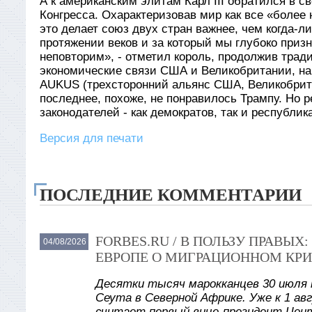
А к американским элитам Карл III обратился в 
Конгресса. Охарактеризовав мир как все «более
это делает союз двух стран важнее, чем когда-
протяжении веков и за который мы глубоко приз
неповторим», - отметил король, продолжив трад
экономические связи США и Великобритании, на
AUKUS (трехсторонний альянс США, Великобрита
последнее, похоже, не понравилось Трампу. Но р
законодателей - как демократов, так и республи
Версия для печати
ПОСЛЕДНИЕ КОММЕНТАРИИ
FORBES.RU / В ПОЛЬЗУ ПРАВЫ
04/08/2026
ЕВРОПЕ О МИГРАЦИОННОМ КРИ
Десятки тысяч марокканцев 30 июля 
Сеута в Северной Африке. Уже к 1 авг
считает первый вице-президент Цент