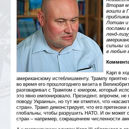
Вторая ми
вошли в П
приближа
Лотиан и
послами 
ленд-лизу
американ
сильны и
в любые 
Коммента
Карл в хо
американскому истеблишменту. Трампу приятно 
во время его прошлогоднего визита в Великобр
разговаривал с Трампом с юмором, который испо
это явно импонировало. Президент, впрочем, не
поводу Украины», но тут же отметил, что «касаю
стран». Трамп демонстрирует, что его претензии 
глобальны, чтобы разрушить НАТО. И он может 
стран – например, сокращением численности аме