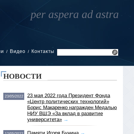
ии
Видео
Контакты
НОВОСТИ
23 мая 2022 года Президент Фонда
23/05/2022
«Центр политических технологий»
Борис Макаренко награжден Медалью
НИУ ВШЭ «За вклад в развитие
университета»
→
Памяти Игоря Бунина
→
12/05/2022