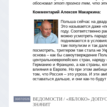
обосновал этот прогноз тем, что эт
Комментарий Алексея Макаркина:
Польша сейчас на двад
Это называется даже «по
году. Соответственно ра
можно усмотреть парадо
поднимаются в условиях
там популизм и так дале
посмотреть, триггером там стала не Ук
основа – как бы самоутверждение Поль
центральноевропейских стран, наряду
Германию и Францию, а как страны, кот
влияния в Европе. Но при этом амбиц
том, что Россия – это угроза. И эти а
оставаться дальше, и они как-то буду
ВЕДОМОСТИ / «ЯБЛОКО» ДОПУС
30/07/2026
ЗНАЧИТ