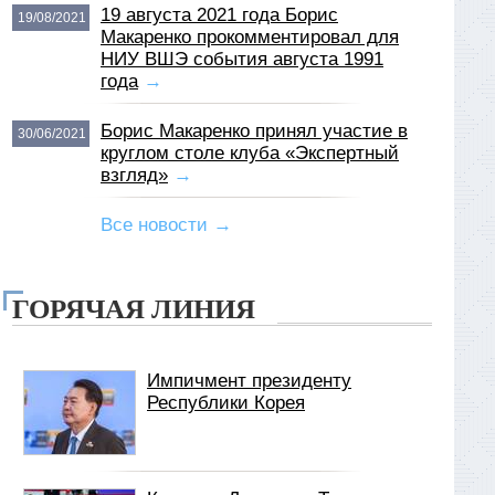
19 августа 2021 года Борис
19/08/2021
Макаренко прокомментировал для
НИУ ВШЭ события августа 1991
года
→
Борис Макаренко принял участие в
30/06/2021
круглом столе клуба «Экспертный
взгляд»
→
Все новости →
ГОРЯЧАЯ ЛИНИЯ
Импичмент президенту
Республики Корея