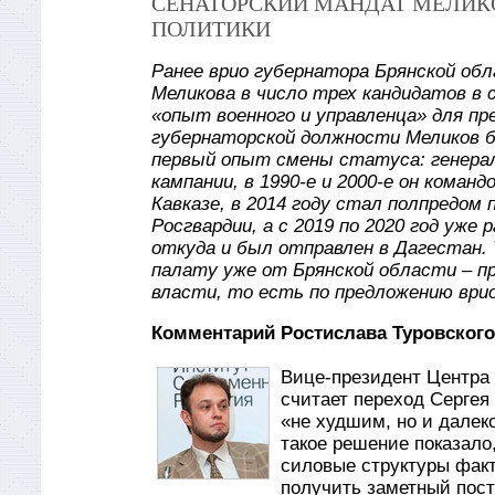
СЕНАТОРСКИЙ МАНДАТ МЕЛИКО
ПОЛИТИКИ
Ранее врио губернатора Брянской обл
Меликова в число трех кандидатов в 
«опыт военного и управленца» для п
губернаторской должности Меликов б
первый опыт смены статуса: генерал
кампании, в 1990-е и 2000-е он коман
Кавказе, в 2014 году стал полпредом
Росгвардии, а с 2019 по 2020 год уж
откуда и был отправлен в Дагестан.
палату уже от Брянской области – п
власти, то есть по предложению врио
Комментарий Ростислава Туровского
Вице-президент Центра 
считает переход Сергея
«не худшим, но и далеко
такое решение показало
силовые структуры факти
получить заметный пост