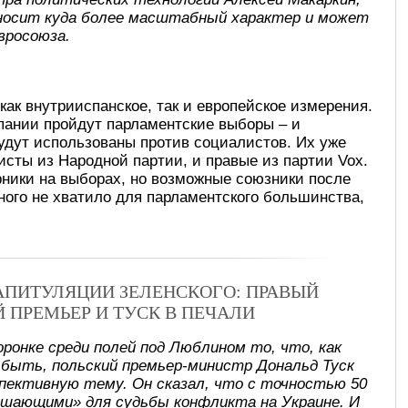
носит куда более масштабный характер и может
вросоюза.
как внутрииспанское, так и европейское измерения.
пании пройдут парламентские выборы – и
удут использованы против социалистов. Их уже
исты из Народной партии, и правые из партии Vox.
рники на выборах, но возможные союзники после
много не хватило для парламентского большинства,
КАПИТУЛЯЦИИ ЗЕЛЕНСКОГО: ПРАВЫЙ
Й ПРЕМЬЕР И ТУСК В ПЕЧАЛИ
оронке среди полей под Люблином то, что, как
 быть, польский премьер-министр Дональд Туск
спективную тему. Он сказал, что с точностью 50
ешающими» для судьбы конфликта на Украине. И