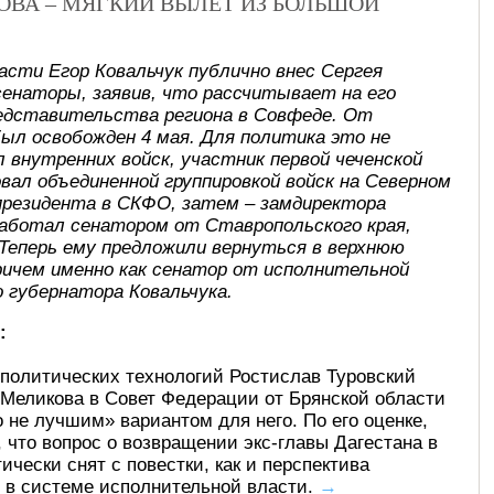
ВА – МЯГКИЙ ВЫЛЕТ ИЗ БОЛЬШОЙ
асти Егор Ковальчук публично внес Сергея
сенаторы, заявив, что рассчитывает на его
редставительства региона в Совфеде. От
ыл освобожден 4 мая. Для политика это не
 внутренних войск, участник первой чеченской
довал объединенной группировкой войск на Северном
 президента в СКФО, затем – замдиректора
е работал сенатором от Ставропольского края,
 Теперь ему предложили вернуться в верхнюю
ричем именно как сенатор от исполнительной
 губернатора Ковальчука.
:
политических технологий Ростислав Туровский
 Меликова в Совет Федерации от Брянской области
 не лучшим» вариантом для него. По его оценке,
, что вопрос о возвращении экс-главы Дагестана в
чески снят с повестки, как и перспектива
 в системе исполнительной власти.
→