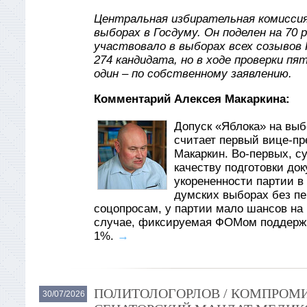
Центральная избирательная комиссия
выборах в Госдуму. Он поделен на 70 
участвовало в выборах всех созывов 
274 кандидата, но в ходе проверки пя
один – по собственному заявлению.
Комментарий Алексея Макаркина:
Допуск «Яблока» на вы
считает первый вице-пр
Макаркин. Во-первых, су
качеству подготовки до
укорененности партии в
думских выборах без пер
соцопросам, у партии мало шансов на 
случае, фиксируемая ФОМом поддержк
1%.
→
ПОЛИТОЛОГОРЛОВ / КОМПРОМИ
30/07/2026