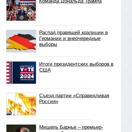
Команда Дональда Трампа
Распад правящей коалиции в
Германии и внеочередные
выборы
Итоги президентских выборов в
США
Съезд партии «Справедливая
Россия»
Мишель Барнье – премьер-