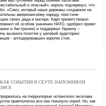
своем выступлении перед обеими палатами
 нестабильный и опасный», король подчеркнул, что
либо. «Союз, который наши державы создавали на
нательны американскому народу, поистине
ицию своих деда и матери. Карл приветствовал
помнил об особом значении НАТО, одобрил проект
нии и Австралии) и поддержал Украину –
ечь вызвала позитив у целевой аудитории:
канцев - аплодировавших королю стоя.
Х: КАК СОБЫТИЯ В СЕУТЕ НАПОМНИЛИ
ЗИСЕ
прорвались на территорию испанского эксклава
уста практически все они покинули город. Но, как
ра политических технологий Алексей Макаркин,