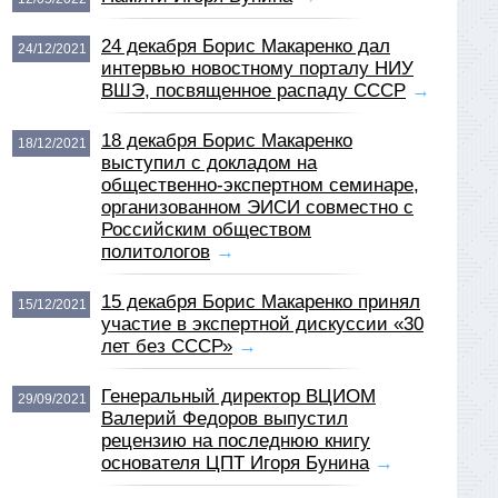
24 декабря Борис Макаренко дал
24/12/2021
интервью новостному порталу НИУ
ВШЭ, посвященное распаду СССР
→
18 декабря Борис Макаренко
18/12/2021
выступил с докладом на
общественно-экспертном семинаре,
организованном ЭИСИ совместно с
Российским обществом
политологов
→
15 декабря Борис Макаренко принял
15/12/2021
участие в экспертной дискуссии «30
лет без СССР»
→
Генеральный директор ВЦИОМ
29/09/2021
Валерий Федоров выпустил
рецензию на последнюю книгу
основателя ЦПТ Игоря Бунина
→