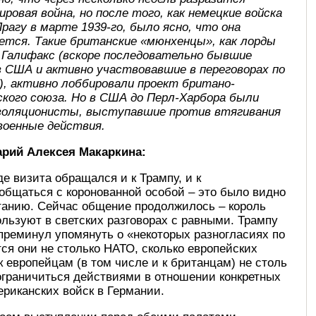
ровая война, но после того, как немецкие войска
рагу в марте 1939-го, было ясно, что она
ется. Такие британские «мюнхенцы», как лорды
 Галифакс (вскоре последовательно бывшие
в США и активно участвовавшие в переговорах по
), активно лоббировали проект британо-
ского союза. Но в США до Перл-Харбора были
золяционисты, выступавшие против втягивания
военные действия.
рий Алексея Макаркина:
де визита обращался и к Трампу, и к
общаться с коронованной особой – это было видно
итанию. Сейчас общение продолжилось – король
льзуют в светских разговорах с равными. Трампу
 преминул упомянуть о «некоторых разногласиях по
тся они не столько НАТО, сколько европейских
к европейцам (в том числе и к британцам) не столь
ограничиться действиями в отношении конкретных
риканских войск в Германии.