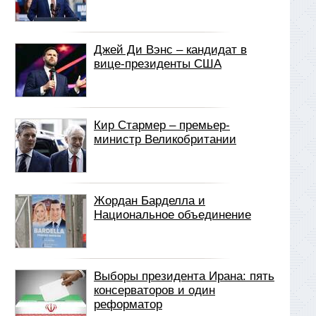
Джей Ди Вэнс – кандидат в
вице-президенты США
Кир Стармер – премьер-
министр Великобритании
Жордан Барделла и
Национальное объединение
Выборы президента Ирана: пять
консерваторов и один
реформатор