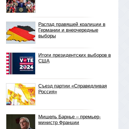
Распад правящей коалиции в
Германии и внеочередные
выборы
Итоги президентских выборов в
США
Съезд партии «Справедливая
Россия»
Мишель Барнье – премьер-
министр Франции