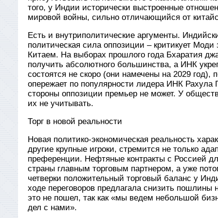
того, у Индии исторически выстроенные отношен
мировой войны, сильно отличающийся от китайс
Есть и внутриполитические аргументы. Индийски
политическая сила оппозиции – критикует Моди
Китаем. На выборах прошлого года Бхаратия джа
получить абсолютного большинства, а ИНК укре
состоятся не скоро (они намечены на 2029 год),
опережает по популярности лидера ИНК Рахула Г
стороны оппозиции премьер не может. У обществ
их не учитывать.
Торг в новой реальности
Новая политико-экономическая реальность харак
другие крупные игроки, стремится не только ада
преференции. Нефтяные контракты с Россией дл
страны главным торговым партнером, а уже пото
четверки положительный торговый баланс у Инди
ходе переговоров предлагала снизить пошлины н
это не пошел, так как «мы ведем небольшой бизн
дел с нами».