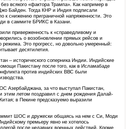
без всякого «фактора Трампа». Как например в
 Джо Байден. Тогда КНР и Индия подписали
ло к снижению приграничной напряженности. Это
ди в саммите БРИКС в Казани.
зили приверженность к «справедливому и
оворились о возобновлении прямых рейсов и
 режима. Это прогресс, но довольно умеренный:
читывает десятилетия.
тан – исторического соперника Индии. Индийские
омощи Пакистану после того, как в Исламабаде
конфликта против индийских ВВС были
изводства.
ОС Азербайджана, за что выступал Пакистан,
и этим летом поздравил с днем рождения Далай-
Китая; в Пекине предсказуемо выразили
саммит ШОС и дружески общаясь на нем с Си, Моди
 Индийскому премьеру явно не хотелось
оллегой после недавних военных действий. Кроме