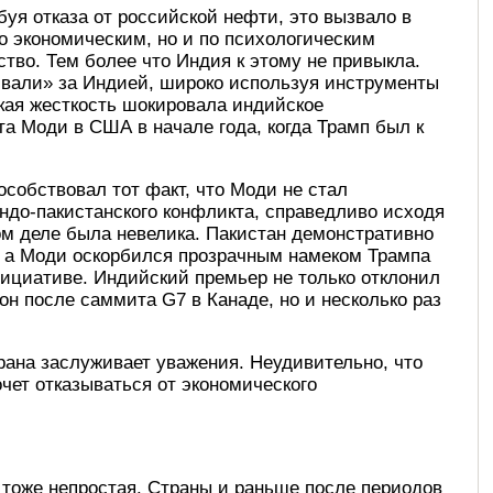
буя отказа от российской нефти, это вызвало в
о экономическим, но и по психологическим
тво. Тем более что Индия к этому не привыкла.
вали» за Индией, широко используя инструменты
ская жесткость шокировала индийское
та Моди в США в начале года, когда Трамп был к
собствовал тот факт, что Моди не стал
ндо-пакистанского конфликта, справедливо исходя
том деле была невелика. Пакистан демонстративно
 а Моди оскорбился прозрачным намеком Трампа
инициативе. Индийский премьер не только отклонил
н после саммита G7 в Канаде, но и несколько раз
рана заслуживает уважения. Неудивительно, что
очет отказываться от экономического
 тоже непростая. Страны и раньше после периодов