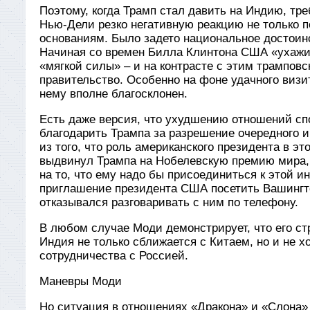
Поэтому, когда Трамп стал давить на Индию, тре
Нью-Дели резко негативную реакцию не только п
основаниям. Было задето национальное достоинс
Начиная со времен Билла Клинтона США «ухажи
«мягкой силы» – и на контрасте с этим трампов
правительство. Особенно на фоне удачного визи
нему вполне благосклонен.
Есть даже версия, что ухудшению отношений спо
благодарить Трампа за разрешение очередного и
из того, что роль американского президента в э
выдвинул Трампа на Нобелевскую премию мира,
на то, что ему надо бы присоединиться к этой 
приглашение президента США посетить Вашингто
отказывался разговаривать с ним по телефону.
В любом случае Моди демонстрирует, что его ст
Индия не только сближается с Китаем, но и не х
сотрудничества с Россией.
Маневры Моди
Но ситуация в отношениях «Дракона» и «Слона»