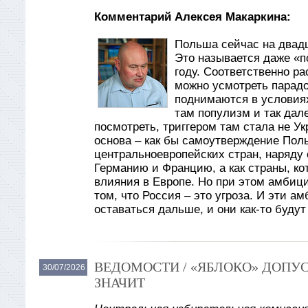
Комментарий Алексея Макаркина:
Польша сейчас на двад
Это называется даже «по
году. Соответственно ра
можно усмотреть парадо
поднимаются в условиях
там популизм и так дале
посмотреть, триггером там стала не Ук
основа – как бы самоутверждение Поль
центральноевропейских стран, наряду
Германию и Францию, а как страны, кот
влияния в Европе. Но при этом амбиц
том, что Россия – это угроза. И эти а
оставаться дальше, и они как-то буду
ВЕДОМОСТИ / «ЯБЛОКО» ДОПУС
30/07/2026
ЗНАЧИТ