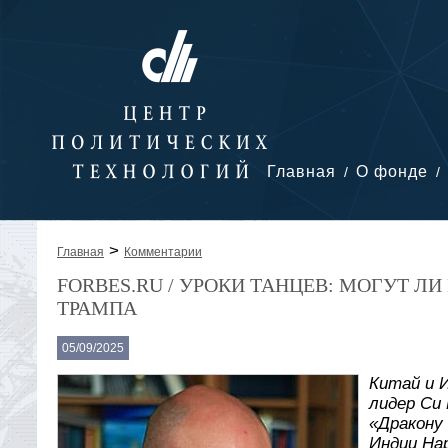
Главная
О фонде
>
Главная
Комментарии
FORBES.RU / УРОКИ ТАНЦЕВ: МОГУТ Л
ТРАМПА
05/09/2025
Китай и 
лидер Си
«Дракону
Индии На