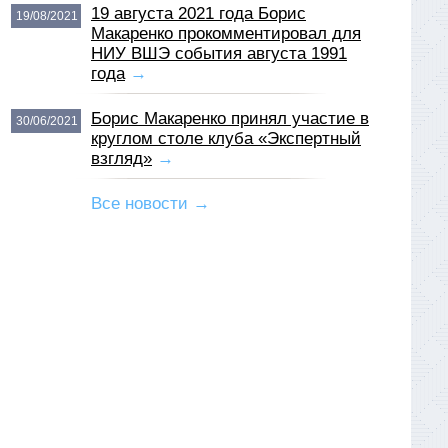
19 августа 2021 года Борис
19/08/2021
Макаренко прокомментировал для
НИУ ВШЭ события августа 1991
года
→
Борис Макаренко принял участие в
30/06/2021
круглом столе клуба «Экспертный
взгляд»
→
Все новости →