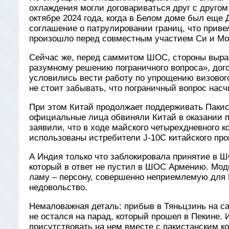
охлаждения могли договариваться друг с другом 
октябре 2024 года, когда в Белом доме был еще
соглашение о патрулировании границ, что приве
произошло перед совместным участием Си и Мо
Сейчас же, перед саммитом ШОС, стороны выра
разумному решению пограничного вопроса», дог
условились вести работу по упрощению визового
не стоит забывать, что пограничный вопрос нас
При этом Китай продолжает поддерживать Пакис
официальные лица обвиняли Китай в оказании п
заявили, что в ходе майского четырехдневного 
использованы истребители J-10C китайского про
А Индия только что заблокировала принятие в Ш
который в ответ не пустил в ШОС Армению. Мод
ламу – персону, совершенно неприемлемую для 
недовольство.
Немаловажная деталь: прибыв в Тяньцзинь на 
не остался на парад, который прошел в Пекине.
присутствовать на нем вместе с пакистанским к