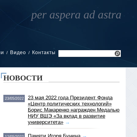
ии
Видео
Контакты
НОВОСТИ
23 мая 2022 года Президент Фонда
23/05/2022
«Центр политических технологий»
Борис Макаренко награжден Медалью
НИУ ВШЭ «За вклад в развитие
университета»
→
Памяти Игоря Бунина
→
12/05/2022