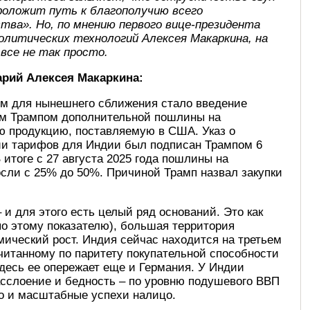
роложит путь к благополучию всего
тва». Но, по мнению первого вице-президента
олитических технологий Алексея Макаркина, на
все не так просто.
рий Алексея Макаркина:
м для нынешнего сближения стало введение
м Трампом дополнительной пошлины на
ю продукцию, поставляемую в США. Указ о
и тарифов для Индии был подписан Трампом 6
В итоге с 27 августа 2025 года пошлины на
сли с 25% до 50%. Причиной Трамп назвал закупки
и для этого есть целый ряд оснований. Это как
по этому показателю), большая территория
омический рост. Индия сейчас находится на третьем
читанному по паритету покупательной способности
десь ее опережает еще и Германия. У Индии
асслоение и бедность – по уровню подушевого ВВП
ко и масштабные успехи налицо.