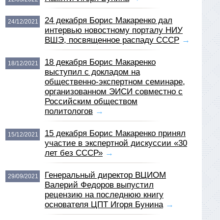
24 декабря Борис Макаренко дал
24/12/2021
интервью новостному порталу НИУ
ВШЭ, посвященное распаду СССР
→
18 декабря Борис Макаренко
18/12/2021
выступил с докладом на
общественно-экспертном семинаре,
организованном ЭИСИ совместно с
Российским обществом
политологов
→
15 декабря Борис Макаренко принял
15/12/2021
участие в экспертной дискуссии «30
лет без СССР»
→
Генеральный директор ВЦИОМ
29/09/2021
Валерий Федоров выпустил
рецензию на последнюю книгу
основателя ЦПТ Игоря Бунина
→