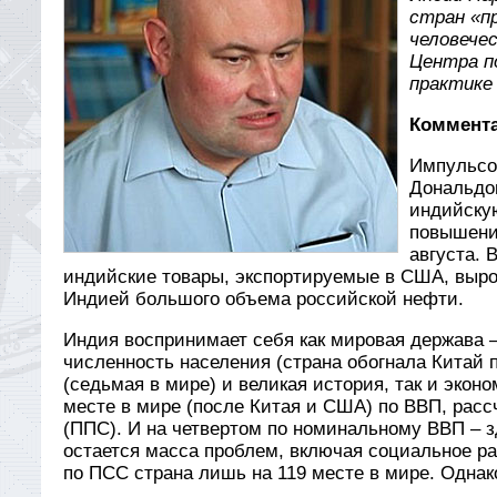
стран «п
человечес
Центра п
практике 
Коммента
Импульсо
Дональдо
индийску
повышени
августа. 
индийские товары, экспортируемые в США, выро
Индией большого объема российской нефти.
Индия воспринимает себя как мировая держава – 
численность населения (страна обогнала Китай 
(седьмая в мире) и великая история, так и экон
месте в мире (после Китая и США) по ВВП, расс
(ППС). И на четвертом по номинальному ВВП – з
остается масса проблем, включая социальное р
по ПСС страна лишь на 119 месте в мире. Одна