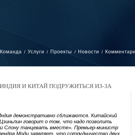
Команда
Услуги
Проекты
Новости
Комментар
И ИНДИЯ И КИТАЙ ПОДРУЖИТЬСЯ ИЗ-ЗА
Индия демонстративно сближаются. Китайский
 Цзиньпин говорит о том, что надо позволить
 и Слону танцевать вместе». Премьер-министр
рендра Моди заявляет, что сотрудничество двух